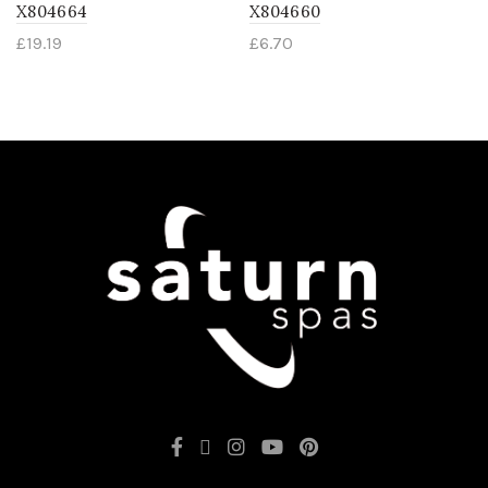
X804664
X804660
£
19.19
£
6.70